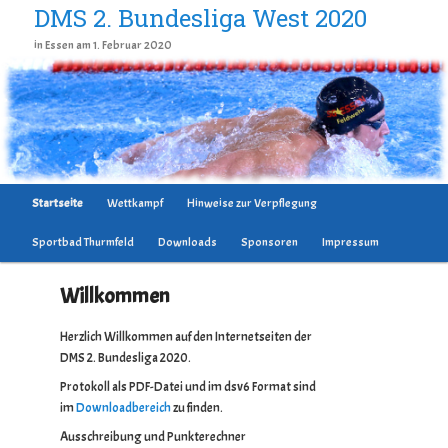
DMS 2. Bundesliga West 2020
in Essen am 1. Februar 2020
Hauptmenü
Startseite
Wettkampf
Hinweise zur Verpflegung
Zum Inhalt wechseln
Sportbad Thurmfeld
Downloads
Sponsoren
Impressum
Willkommen
Herzlich Willkommen auf den Internetseiten der
DMS 2. Bundesliga 2020.
Protokoll als PDF-Datei und im dsv6 Format sind
im
Downloadbereich
zu finden.
Ausschreibung und Punkterechner