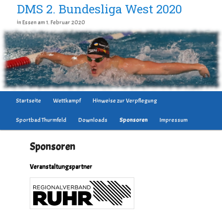
DMS 2. Bundesliga West 2020
in Essen am 1. Februar 2020
Hauptmenü
Startseite
Wettkampf
Hinweise zur Verpflegung
Zum Inhalt wechseln
Sportbad Thurmfeld
Downloads
Sponsoren
Impressum
Sponsoren
Veranstaltungspartner